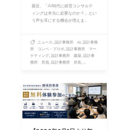
最近、「AI時代に経営コンサルテ
ィングは本当に必要なのか？」とい
う声を耳にする機会が増えま…
,
,
ニュース
設計事務所 AI
設計事務
,
所 コンペ・プロポ
設計事務所 マー
,
,
ケティング
設計事務所 建築
設計事
,
, ...
務所 所員
設計事務所 所長