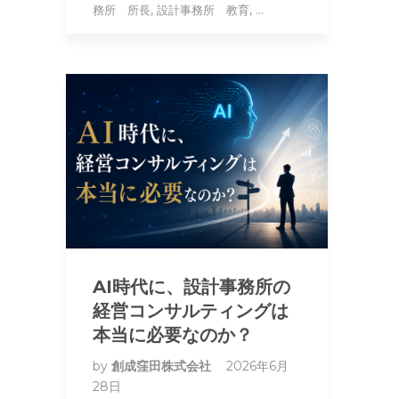
,
, ...
務所 所長
設計事務所 教育
AI時代に、設計事務所の
経営コンサルティングは
本当に必要なのか？
by
創成窪田株式会社
2026年6月
28日