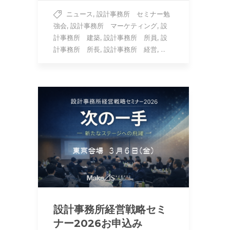
,
ニュース
設計事務所 セミナー勉
,
,
強会
設計事務所 マーケティング
設
,
,
計事務所 建築
設計事務所 所員
設
,
, ...
計事務所 所長
設計事務所 経営
設計事務所経営戦略セミ
ナー2026お申込み