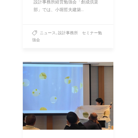
設計事務所経営勉強会「創成倶楽
部」では、小堀哲夫建築…
,
ニュース
設計事務所 セミナー勉
強会