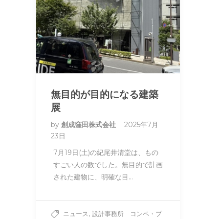
無目的が目的になる建築
展
by
創成窪田株式会社
2025年7月
23日
7月19日(土)の紀尾井清堂は、もの
すごい人の数でした。無目的で計画
された建物に、明確な目…
,
ニュース
設計事務所 コンペ・プ