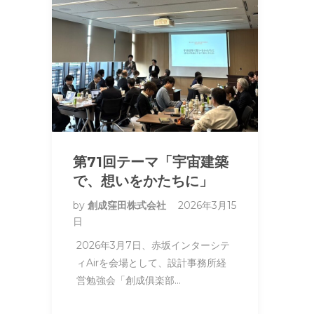
第71回テーマ「宇宙建築
で、想いをかたちに」
by
創成窪田株式会社
2026年3月15
日
2026年3月7日、赤坂インターシテ
ィAirを会場として、設計事務所経
営勉強会「創成俱楽部…