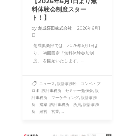
【2026年6月1日より無
料体験会制度スター
ト！】
by
創成窪田株式会社
2026年6月1
日
創成俱楽部では、2026年6月1日よ
り、 初回限定「無料体験参加制
度」 を開始いたします。…
,
ニュース
設計事務所 コンペ・プ
,
,
ロポ
設計事務所 セミナー勉強会
設
,
計事務所 マーケティング
設計事務
,
,
所 建築
設計事務所 所員
設計事務
, ...
所 経営 営業