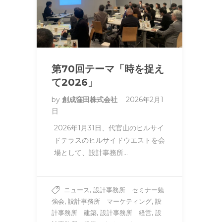
第70回テーマ「時を捉え
て2026」
by
創成窪田株式会社
2026年2月1
日
2026年1月31日、代官山のヒルサイ
ドテラスのヒルサイドウエストを会
場として、設計事務所…
,
ニュース
設計事務所 セミナー勉
,
,
強会
設計事務所 マーケティング
設
,
,
計事務所 建築
設計事務所 経営
設