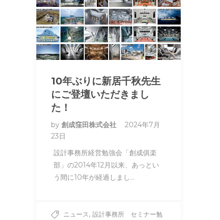
10年ぶりに新居千秋先生
にご登壇いただきまし
た！
by
創成窪田株式会社
2024年7月
23日
設計事務所経営勉強会「創成俱楽
部」の2014年12月以来、あっとい
う間に10年が経過しまし…
,
ニュース
設計事務所 セミナー勉