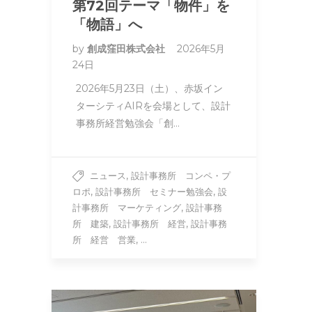
第72回テーマ「物件」を
「物語」へ
by
創成窪田株式会社
2026年5月
24日
2026年5月23日（土）、赤坂イン
ターシティAIRを会場として、設計
事務所経営勉強会「創…
,
ニュース
設計事務所 コンペ・プ
,
,
ロポ
設計事務所 セミナー勉強会
設
,
計事務所 マーケティング
設計事務
,
,
所 建築
設計事務所 経営
設計事務
, ...
所 経営 営業