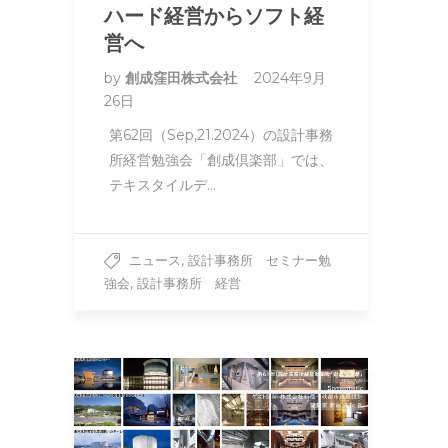
ハード経営からソフト経
営へ
by
創成窪田株式会社
2024年9月
26日
第62回（Sep,21.2024）の設計事務
所経営勉強会「創成倶楽部」では、
テキスタイルデ…
,
ニュース
設計事務所 セミナー勉
,
強会
設計事務所 経営