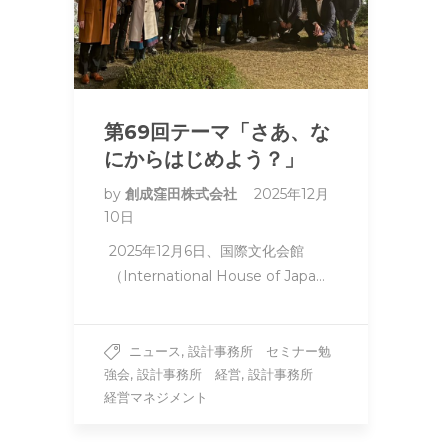
第69回テーマ「さあ、な
にからはじめよう？」
by
創成窪田株式会社
2025年12月
10日
2025年12月6日、国際文化会館
（International House of Japa…
,
ニュース
設計事務所 セミナー勉
,
,
強会
設計事務所 経営
設計事務所
経営マネジメント