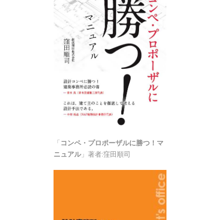
「
コンペ・プロポーザルに勝つ！マ
ニュアル
」著者:窪田順司