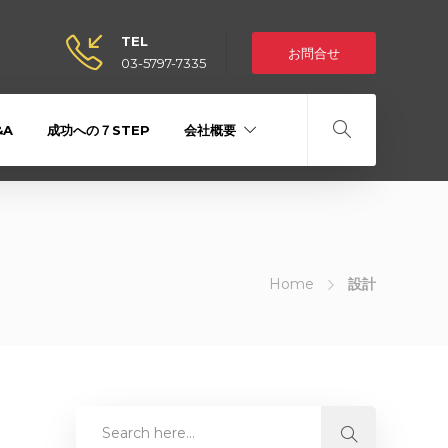
TEL
お問合せ
03-5797-7335
&A
成功への７STEP
会社概要
Home
設計