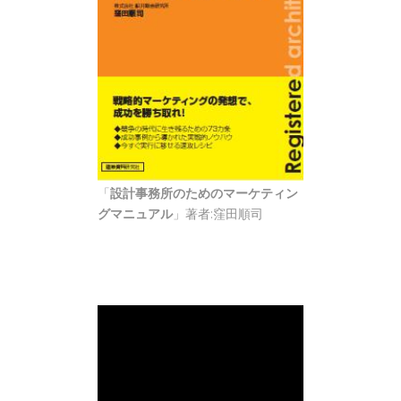
「
設計事務所のためのマーケティン
グマニュアル
」著者:窪田順司